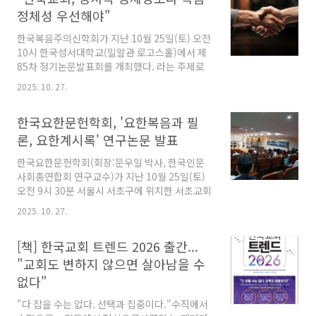
있는 기독교인뿐만 아니라 신구약 성경 및 예수
정체성 우선해야"
이야기를 신화로 생각하고 있는 비기독교인들위
한국복음주의신학회가 지난 10월 25일(토) 오전
한 기독교변증 컨퍼런스가 올해도 개최됐다. 청
10시 한국성서대학교(밀알관 로고스홀)에서 제
주 서문교회(담임:박명룡 목사)는 지난 11월 8일
85차 정기논문발표회를 개최했다. 라는 주제로
(토) 오전 10시 서문교회에서 기독교변증선교연
진행된 이번 논문발표회에서는 신원하 박사(한국
구소(소장:박명룡 목사)와 변증전도연구소(소장:
2025. 10. 27.
기독교윤리연구원 원장)가 주제발표를 했으며,
안환균 목사)와 함께 라는 주제로 '2025 기독교
구약, 신약, 실천분과 등 각 분과에서 주제연구 및
변증 컨퍼런스'를 개최했다. 해마다 열리는 기독
한국요한문헌학회, '요한복음과 필
자유연구 논문을 발표했다. 주제강연자로 참여한
교변증 컨..
신원하 박사의 발표 내용을 정리했다. 한국 교회
론, 요한계시록' 연구논문 발표
가 붙잡아야 할 신학적 대전제"통합의 길, 복음
한국요한문헌학회(회장:문우일 박사, 한국인문
정체성 회복해야" 이라는 제목으로 주제발표를
사회총연합회 연구교수)가 지난 10월 25일(토)
한 전 고려신학대학원장 신원하 박사는 한국 교
오전 9시 30분 서울시 서초구에 위치한 서초교회
회가 붙잡아야 할 신학적 대전제에 대해 이렇게
(담임:최재성 목사)에서 제19차 정기학술대회를
결론 내렸다. "교회는 이념공동체가 아닌 머리이
2025. 10. 27.
개최했다. 이번 학술대회는 이라는 주제로 진행
신 그리스도의 몸이다. 십자가는 하나님과 인간,
된 가운데, 문배수 박사(대신대 교수)가 '필론의
유대인과 이방인의 장벽을 허문 하나님의 화해
[책] 한국교회 트렌드 2026 출간...
로고스론 연구'라는 제목으로, 문우일 박사가 '왜
사건이며..
요한복음에 축제(ἑορτἠ)가 많이 나올까?'라는
"교회도 변하지 않으면 살아남을 수
제목으로 요한문헌 연구발표를 했으며, 이필찬
없다"
박사(이필찬요한계시록연구소 소장)가 '요한계
시록에서 하늘의 교회론적 기능:쿰란 문헌과 비
"다 잡을 수는 없다. 선택과 집중이다."수직에서