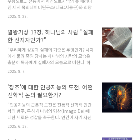
교하여'라는 제목으로, 안용성 목사(그루터기교
수평으로... 전통에서 혁신으로사역의 뉴 페러다
회 담임)가 '다니엘서 7-12장과 누가복음 21장
임 제시 목회데이터연구소(대표:지용근)와 희망
에 비추어 본 요한계시록의 두 이야기 합류 구
친구 기아대책이 공동으로 기획한 「한국교회 트
2025. 9. 29.
조'라는 제목으로 요한계시록 연구논문을 발표했
렌드 2026」가 출판됐다. 이번 책은 「한국교회
다. ..
트렌드 2023, 2024, 2025」에 이은 네 번째 책
열왕기상 13장, 하나님의 사람 "실패
이다. 두 단체는 지난 9월 29일(월) 오후 2시 한
국기독교회관에서 출판기념회를 갖고, 책의 주요
한 선지자인가?"
내용을 소개했다. 2026년 교회 트렌드를 파악하
"우리에게 성공과 실패의 기준은 무엇인가? 사자
기 위한 조사는 지난 2025년 5월부터 6월까지 담
에게 물려 죽임 당하는 하나님의 사람의 모습은
임목사, 기독교인, 일반국민, 여성교역자, 소형교
충분히 독자에게 실패자의 모습으로 비친다. 하
회 성도/목회자, 이주민 선교 단체/목회자 등에
나님의 사람을 죽음으로 이끄는 늙은 선지자의
이르기까지 한국 교회와 관련 총 6개 조사 5,019
2025. 8. 7.
행동도 그를 사악하고 비열한 선지자로 보도록
명/60개 선교단체를 대상으로 광범위하게 진행
이끈다. 그러나 야웨는 그들의 모든 활동 배후에
됐다. 특히 TFT팀..
'창조'에 대한 인공지능의 도전, 어떤
계시며 속임이라는 예상할 수 없는 그분만의 방
법을 사용하셔서 여로보암과 자기 백성을 자신의
신학적 논의 필요한가?
길로 돌아오게 만드신다. 먹지도 마시지도 왔던
"인공지능의 근본적 도전은 전통적 신학적 인간
길로 돌아가지 말라는 야웨의 명령은 속는 줄도
학의 범주, 특히 하나님의 형상(imago Dei)에
모르고 순진하게 야웨의 길을 걸어갔던 하나님의
대한 새로운 성찰을 촉구한다. 인간이 자기 자신
사람의 모습을 뒤따르는 그분의 백성을 통해 계
과 유사하거나 심지어 초월하는 존재를 만들어
속해서 지켜질 것이다. 그러나 때로는 지켜지지
2025. 6. 18.
내면서, 하나님의 형상이 인간만의 고유한 정체
않음을 통해서까지도 야웨께서는 자신의 백성을
성으로 여전히 유효한지를 심각하게 재점검해야
다른 길로 인도하시는 방편으로 삼으실 것이다.