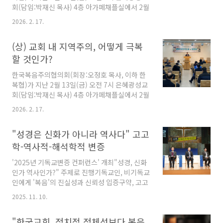
회(담임:박재신 목사) 4층 아가페채플실에서 2월
이 종교개혁자들의 영성을 “그리스,도 신앙에 근
조찬기도회 및 발표회를 가졌다. '지역주의를 어
거한 칭의와 성화의 영성”으로 소개했다. 발표1
2026. 2. 17.
떻게 극복할 것인가'를 주제로 진행된 발표회에
는 안인섭(총신대 교수)의 글 “루터의 영성을 95
서는 이은선 박사(안양대, 역사신학 교수)가 라는
개조 반박문을 중심으로”가 소개되었다. 발표..
(상) 교회 내 지역주의, 어떻게 극복
제목으로, 양준석 박사(국민대 교수)가 라는 제목
으로 발표했다. 두 발제자의 발표 내용을 두 편으
할 것인가?
로 나눠 요약해서 정리한다' 정치적-사회적 지역
한국복음주의협의회(회장:오정호 목사, 이하 한
주의, 어떻게 극복할 것인가?양준석 박사(국민대
복협)가 지난 2월 13일(금) 오전 7시 은혜광성교
교수)양준석 박사는 한국 사회의 고질적인 병폐
회(담임:박재신 목사) 4층 아가페채플실에서 2월
인 지역주의를 단순한 '감정'의 차원이 아닌, 권력
조찬기도회 및 발표회를 가졌다. '지역주의를 어
구조와 경제적 불균형이라는 구조적 모순으로 분
2026. 2. 17.
떻게 극복할 것인가'를 주제로 진행된 발표회에
석하면서 권력 배분 방식의 잘못을 인정하고, 국
서는 이은선 박사(안양대, 역사신학 교수)가 라는
내 정치의 좁은 틀에서 벗어나 지역주의를..
"성경은 신화가 아니라 역사다" 고고
제목으로, 양준석 박사(국민대 교수)가 라는 제목
으로 발표했다. 두 발제자의 발표 내용을 두 편으
학-역사적-해석학적 변증
로 나눠 요약해서 정리한다' 교회 내 지역주의 어
'2025년 기독교변증 컨퍼런스' 개최"성경, 신화
떻게 극복할 것인가 이은선 박사(안양대 교수)이
인가 역사인가?" 주제로 진행기독교인, 비기독교
은선 박사는 '교회 내 지역주의, 어떻게 극복할 것
인에게 '복음'의 진실성과 신뢰성 입증구약, 고고
인가'라는 제목의 발표에서 한국 교회의 몰락을
학적-역사적-해석학적 입장에서 증명창세기, 메
막을 수 있는 유일한 길은 '지역과 지엽적인 차이
2025. 11. 10.
소포타미아 신화에서 볼 수 없는 하나님의 독특
를 넘어선 복음 중심의 연합'이 절대적으로 필요
성 부각다윗은 실존 인물이자 실제로 왕국을 다
하다고 강조한다. 무엇보다 지엽적인..
"한국교회, 정치적 정체성보다 복음
스린 인물 복음을 어떻게 전해야 할지 고민하고