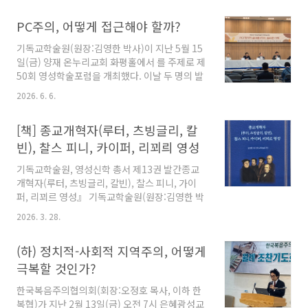
길에서 1차 포럼이 열려 원로목사 제도의 문제점
PC주의, 어떻게 접근해야 할까?
및 목회자 은퇴 준비를 위한 교회의 제도적 준비
에 대해 논의하는 시간을 가졌으며, 7월 21일(화)
기독교학술원(원장:김영한 박사)이 지난 5월 15
에는 동일 시간 및 장소에서 신임 목회자 청빙 준
일(금) 양재 온누리교회 화평홀에서 를 주제로 제
비 및 새로운 목회 리더십 전환을 위한 교회와 성
50회 영성학술포럼을 개최했다. 이날 두 명의 발
도의 역할을 모색해 보는 2차 포럼을 가졌다. 두
제자 가운데 'PC주의와 성경적 정치관'이라는 제
차례 진행된 포럼에서 논의된 내용을 일부 요약
2026. 6. 6.
목으로 발표한 조평세 박사(1776 연구소장)의
정리했다. * 아래 기사는 1차 포럼 발표 내용을 정
주장을 일부 정리했다. 조 박사는 한국 교회가 당
리한 것이다. 교회개혁 1차 포럼에서 을 주제로
[책] 종교개혁자(루터, 츠빙글리, 칼
면한 사상적 영적 위기를 진단하면서 성경적 세
발표한 개혁연대 기숙..
계관 교육의 필요성을 강조했다. 아래는 조평세
빈), 찰스 피니, 카이퍼, 리꾀릐 영성
박사의 발제문 중 일부를 AI를 활용해서 정리한
기독교학술원, 영성신학 총서 제13권 발간종교
것이다. 시대의 사상적 도전과 기독교 문명의 위
개혁자(루터, 츠빙글리, 칼빈), 찰스 피니, 가이
기현대 사회를 지배하는 강력한 문화적·정치적
퍼, 리꾀르 영성』 기독교학술원(원장:김영한 박
조류인 PC주의(Political Correctness, 정치적
사)가 최근 영성신학 시리즈 제13권을 출간했다
올바름)는 단순한 언어 정화 운동이나 소수자 인
2026. 3. 28.
고 밝혔다. 이번 영성신학 시리즈는 『종교개혁
권 보호 캠페인의 차원을 넘어섰다. 이는 서구 기
자(루터, 츠빙글리, 칼빈), 찰스 피니, 카이퍼, 리
독교 문명의 근간을 이루는..
(하) 정치적-사회적 지역주의, 어떻게
꾀르 영성』)이라는 제목의 책이다. 아래 내용은
기독교학술원에서 보내온 책의 내용을 소개하는
극복할 것인가?
보도자료을 옮겨놓은 것임을 밝힌다. 이 책의 1부
한국복음주의협의회(회장:오정호 목사, 이하 한
에는 종교개혁자 루터, 츠빙글리, 칼빈의 영성이
복협)가 지난 2월 13일(금) 오전 7시 은혜광성교
소개되었다. 개회사는 김영한(기독교학술원장)