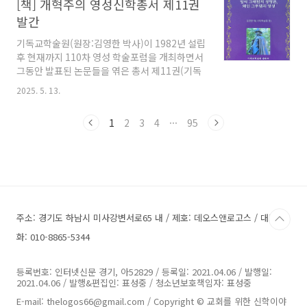
[책] 개혁주의 영성신학총서 제11권
한다. 이제는 신과 인간이라는 양자 관계를 넘어,
이렇게 실패자로 평가받았..
신-인간-인공의 삼자 관계 안에서 신학적 패러다
발간
임을 재구성할 필요성이 제기된다." 한신대학교
기독교학술원(원장:김영한 박사)이 1982년 설립
교수 전철 박사의 주장이다. 전철 박사는 한국기
후 현재까지 110차 영성 학술포럼을 개최하면서
독교학회(회장:황덕형 총장, 서울신대)가 지난 6
그동안 발표된 논문들을 엮은 총서 제11권(기독
월 14일(토) 오전 10시 서울 영등포구에 위치한
교학술원 출판부, 2024년 11월)을 발간했다. 이
신길교회(담임:이기용 목사)에서 개최한 '2025
2025. 5. 13.
번 영성신학총서는 이라는 제목으로 총 5부로 구
년 춘계학술대회'에 주제강연자로 참여해 이라는
성됐으며, 주로 17세기 영국의 청교도 신학자 존
제목으로 강연하며 위와 같이 말했다. ..
1
2
3
4
···
95
오웬((John Owen, 1616-1683)의 영성을 다루
고 있다. 김영한 원장은 청교도 신학자 존 오웬:
성령으로 자신 속의 죄를 죽이고자 성화에 힘써
거룩한 삶과 신학을 군형잡은 청교도 영성가>라
는 글에서 “죄를 죽이는 성화의 주체는 인간의 경
건 의지가 아니라 성령이라고 한 오웬의 영성론
은 성화론과 밀접히 연결되어 있다”라고 밝힌다.
주소: 경기도 하남시 미사강변서로65 내 / 제호: 데오스앤로고스 / 대표전
제1부에서는 김남준 목사(열린교회)가 존 오웬의
“신자 안에 내재하는 죄”에 ..
화: 010-8865-5344
등록번호: 인터넷신문 경기, 아52829 / 등록일: 2021.04.06 / 발행일:
2021.04.06 / 발행&편집인: 표성중 / 청소년보호책임자: 표성중
E-mail: thelogos66@gmail.com / Copyright © 교회를 위한 신학이야