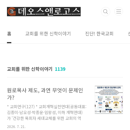
본문 바로가기
홈
교회를 위한 신학이야기
진단! 한국교회
교회를 위한 신학이야기
1139
원로목사 제도, 과연 무엇이 문제인
가?
* 교회연구(127) * 교회개혁실천연대(공동대표:
김종미·남오성·박종운·임왕성, 이하 개혁연대)
가 '건강한 목회자 세대교체를 위한 교회의 역
할'을 주제로 을 두 차례 진행했다. 지난 6월 25일
2026. 7. 21.
(목) 저녁 7시에 서울 서대문구에 위치한 공간새